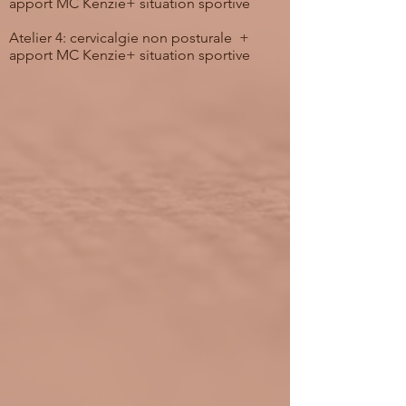
apport MC Kenzie+ situation sportive
Atelier 4: cervicalgie non posturale +
apport MC Kenzie+ situation sportive