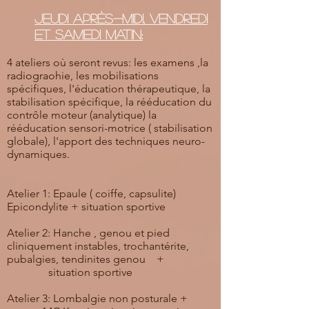
Jeudi après-midi, vendredi
et samedi matin:
4 ateliers où seront revus: les examens ,la
radiograohie, les mobilisations
spécifiques, l'éducation thérapeutique, la
stabilisation spécifique, la rééducation du
contrôle moteur (analytique) la
rééducation sensori-motrice ( stabilisation
globale), l'apport des techniques neuro-
dynamiques.
Atelier 1: Epaule ( coiffe, capsulite)
Epicondylite + situation sportive
Atelier 2: Hanche , genou et pied
cliniquement instables, trochantérite,
pubalgies, tendinites genou +
situation sportive
Atelier 3: Lombalgie non posturale +