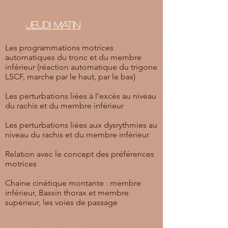
Jeudi matin
Les programmations motrices
automatiques du tronc et du membre
inférieur (réaction automatique du trigone
LSCF, marche par le haut, par le bas)
Les perturbations liées à l'excès au niveau
du rachis et du membre inférieur
Les perturbations liées aux dysrythmies au
niveau du rachis et du membre inférieur
Relation avec le concept des préférences
motrices
Chaine cinétique montante : membre
inférieur, Bassin thorax et membre
supérieur, les voies de passage