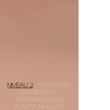
Niveau 2
Stratégies
motrices et
prédominances
fonctionnelles